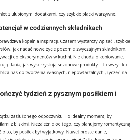
let z ulubionymi dodatkami, czy szybkie placki warzywne.
potencjał w codziennych składnikach
o prawdziwa kopalnia inspiracji. Czasem wystarczy wpisać „szybkie
mysłów, jak nadać nowe życie pozornie zwyczajnym składnikom.
ywacji do eksperymentów w kuchni. Nie chodzi o kopiowanie,
ekorują dania, jak wykorzystują sezonowe produkty – to wszystko
bliża nas do tworzenia własnych, niepowtarzalnych „życzeń na
kończyć tydzień z pysznym posiłkiem i
czątku zasłużonego odpoczynku. To idealny moment, by
ami z bliskimi. Niezależnie od tego, czy planujemy romantyczną
 o to, by posiłek był wyjątkowy. Nawet proste danie,
ć się celebracją, a ciepłe „pozdrawienia” dla domowników