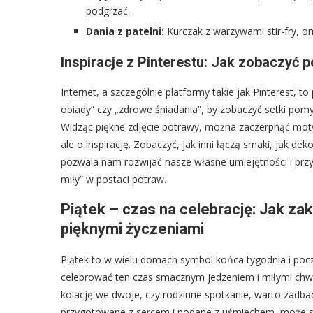
podgrzać.
Dania z patelni:
Kurczak z warzywami stir-fry, om
Inspiracje z Pinterestu: Jak zobaczyć 
Internet, a szczególnie platformy takie jak Pinterest, t
obiady” czy „zdrowe śniadania”, by zobaczyć setki po
Widząc piękne zdjęcie potrawy, można zaczerpnąć mot
ale o inspirację. Zobaczyć, jak inni łączą smaki, jak d
pozwala nam rozwijać nasze własne umiejętności i przy
miły” w postaci potraw.
Piątek – czas na celebrację: Jak za
pięknymi życzeniami
Piątek to w wielu domach symbol końca tygodnia i po
celebrować ten czas smacznym jedzeniem i miłymi chwil
kolację we dwoje, czy rodzinne spotkanie, warto zadbać
przygotowane z sercem i podane z uśmiechem, może sta