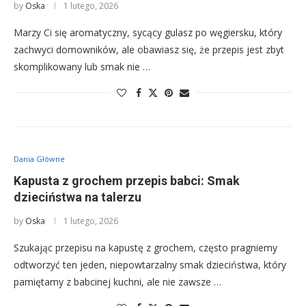
by
Oska
1 lutego, 2026
Marzy Ci się aromatyczny, sycący gulasz po węgiersku, który
zachwyci domowników, ale obawiasz się, że przepis jest zbyt
skomplikowany lub smak nie …
Dania Główne
Kapusta z grochem przepis babci: Smak
dzieciństwa na talerzu
by
Oska
1 lutego, 2026
Szukając przepisu na kapustę z grochem, często pragniemy
odtworzyć ten jeden, niepowtarzalny smak dzieciństwa, który
pamiętamy z babcinej kuchni, ale nie zawsze …