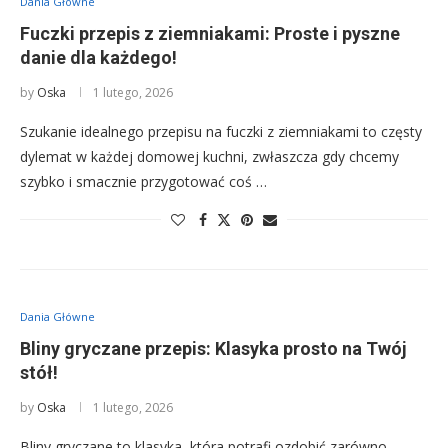
Dania Główne
Fuczki przepis z ziemniakami: Proste i pyszne
danie dla każdego!
by
Oska
1 lutego, 2026
Szukanie idealnego przepisu na fuczki z ziemniakami to częsty
dylemat w każdej domowej kuchni, zwłaszcza gdy chcemy
szybko i smacznie przygotować coś …
Dania Główne
Bliny gryczane przepis: Klasyka prosto na Twój
stół!
by
Oska
1 lutego, 2026
Bliny gryczane to klasyka, która potrafi ozdobić zarówno