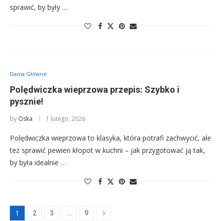
sprawić, by były …
Dania Główne
Polędwiczka wieprzowa przepis: Szybko i
pysznie!
by
Oska
1 lutego, 2026
Polędwiczka wieprzowa to klasyka, która potrafi zachwycić, ale
też sprawić pewien kłopot w kuchni – jak przygotować ją tak,
by była idealnie …
1
…
2
3
9