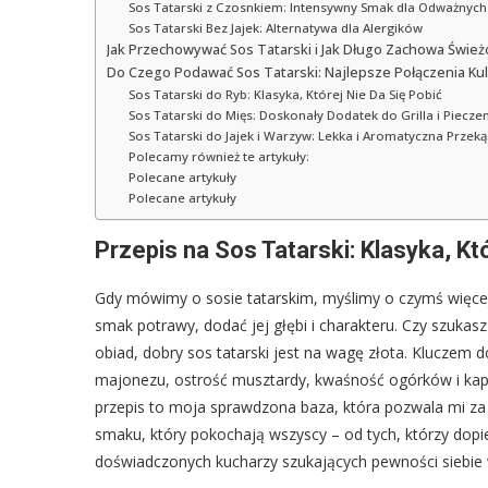
Sos Tatarski z Czosnkiem: Intensywny Smak dla Odważnych
Sos Tatarski Bez Jajek: Alternatywa dla Alergików
Jak Przechowywać Sos Tatarski i Jak Długo Zachowa Śwież
Do Czego Podawać Sos Tatarski: Najlepsze Połączenia Ku
Sos Tatarski do Ryb: Klasyka, Której Nie Da Się Pobić
Sos Tatarski do Mięs: Doskonały Dodatek do Grilla i Pieczen
Sos Tatarski do Jajek i Warzyw: Lekka i Aromatyczna Przek
Polecamy również te artykuły:
Polecane artykuły
Polecane artykuły
Przepis na Sos Tatarski: Klasyka, 
Gdy mówimy o sosie tatarskim, myślimy o czymś więcej n
smak potrawy, dodać jej głębi i charakteru. Czy szuka
obiad, dobry sos tatarski jest na wagę złota. Kluczem
majonezu, ostrość musztardy, kwaśność ogórków i kap
przepis to moja sprawdzona baza, która pozwala mi za 
smaku, który pokochają wszyscy – od tych, którzy dop
doświadczonych kucharzy szukających pewności siebie 