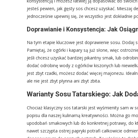
konsystencją i możesz łatwiej ją dopasować do swoich pr
jesteś pewien, jak gęsty sos chcesz uzyskać. Mieszaj de
jednocześnie upewnij się, że wszystko jest dokładnie p
Doprawianie i Konsystencja: Jak Osiągn
Na tym etapie kluczowe jest doprawienie sosu. Dodaj s
Pamiętaj, że ogórki i kapary są już słone, więc ostrożni
jeśli chcesz uzyskać bardziej pikantny smak, lub odrobinę
dodać odrobinę wody z ogórków kiszonych lub niewielką
jest zbyt rzadki, możesz dodać więcej majonezu. Idealn
ale nie jest zbyt płynna ani zbyt zbita.
Warianty Sosu Tatarskiego: Jak Do
Chociaż klasyczny sos tatarski jest wyśmienity sam w so
popisu dla naszej kulinarną kreatywności. Można go 
upodobań smakowych lub do konkretnej potrawy, do któ
nawet szczypta ostrej papryki potrafi całkowicie odmien