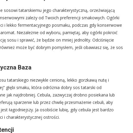
e sosowi tatarskiemu jego charakterystyczną, orzeźwiającą
nserwowymi zależy od Twoich preferencji smakowych. Ogórki
ości i lekko fermentacyjnego posmaku, podczas gdy konserwowe
 aromat. Niezależnie od wyboru, pamiętaj, aby ogórki pokroić
 sosu i sprawić, że będzie on mniej jednolity. Odciśnięcie
również może być dobrym pomysłem, jeśli obawiasz się, że sos
atyczna Baza
su tatarskiego niezwykle cenioną, lekko gorzkawą nutę i
ej” głębi smaku, która odróżnia dobry sos tatarski od
ne jak najdrobniej. Cebula, zazwyczaj drobno posiekana lub
eferują sparzenie lub przez chwilę przesmażenie cebuli, aby
jest łagodniejszy. Ja osobiście lubię, gdy cebula jest bardzo
 i charakterystycznej ostrości.
encji