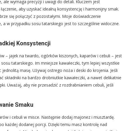
 ale wymaga precyzji i uwagi do detali. Kluczem jest
łączenie, aby uzyskać idealną konsystencję i harmonijny smak.
dobrze się połączyć z pozostałymi. Moje doświadczenie
, a w przypadku sosu tatarskiego jest to szczególnie widoczne.
adkiej Konsystencji
ów – jajek na twardo, ogórków kiszonych, kaparów i cebuli – jest
 sosu tatarskiego. Im mniejsze kawałeczki, tym lepiej wszystkie
jednolitą masę. Używaj ostrego noża i deski do krojenia. Jeśli
ać składniki na bardzo drobniutkie kawałeczki, a nawet delikatnie
apki. Uważaj, aby nie przesadzić z rozdrabnianiem cebuli, jeśli
owanie Smaku
arów i cebuli w misce. Następnie dodaj majonez i musztardę.
o każdej dodanej porcji. Dzięki temu masz kontrolę nad