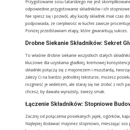
Przygotowanie sosu tatarskiego nie jest skomplikowane,
odpowiednie przygotowanie składników i ich stopniowe 
Nie spiesz się i pozwól, aby każdy składnik miał czas 
podpowiada, że cierpliwość w kuchni zawsze procentuje
Poniżej przedstawiam etapy, które gwarantują sukces.
Drobne Siekanie Składników: Sekret Gł
To właśnie drobne siekanie wszystkich stałych składnik
kluczowe dla uzyskania gładkiej, kremowej konsystencji
składniki połączą się z majonezem i musztardą, tworząc 
zależy Ci na bardzo jednolitej teksturze, możesz posiek
rozgnieść je widelcem, ale staraj się nie zrobić z nich p
chcesz, by dawała wyrazisty, świeży smak.
Łączenie Składników: Stopniowe Bud
Zacznij od połączenia posiekanych jajek, ogórków, kap
Najlepiej dodawać majonez stopniowo, mieszając sos p