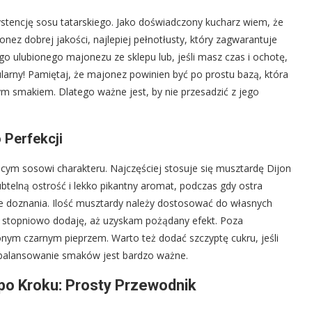
stencję sosu tatarskiego. Jako doświadczony kucharz wiem, że
ez dobrej jakości, najlepiej pełnotłusty, który zagwarantuje
 ulubionego majonezu ze sklepu lub, jeśli masz czas i ochotę,
rny! Pamiętaj, że majonez powinien być po prostu bazą, która
ym smakiem. Dlatego ważne jest, by nie przesadzić z jego
 Perfekcji
ym sosowi charakteru. Najczęściej stosuje się musztardę Dijon
btelną ostrość i lekko pikantny aromat, podczas gdy ostra
ne doznania. Ilość musztardy należy dostosować do własnych
i stopniowo dodaję, aż uzyskam pożądany efekt. Poza
onym czarnym pieprzem. Warto też dodać szczyptę cukru, jeśli
e zbalansowanie smaków jest bardzo ważne.
po Kroku: Prosty Przewodnik