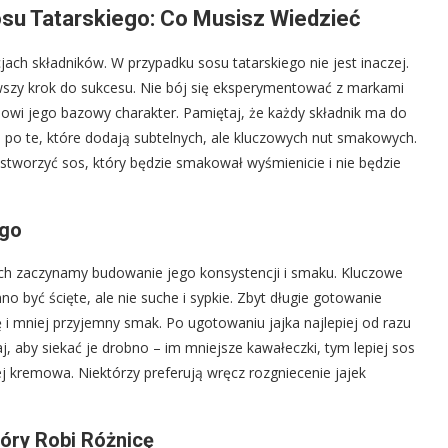
su Tatarskiego: Co Musisz Wiedzieć
jach składników. W przypadku sosu tatarskiego nie jest inaczej.
rwszy krok do sukcesu. Nie bój się eksperymentować z markami
owi jego bazowy charakter. Pamiętaj, że każdy składnik ma do
, po te, które dodają subtelnych, ale kluczowych nut smakowych.
i stworzyć sos, który będzie smakował wyśmienicie i nie będzie
ego
nich zaczynamy budowanie jego konsystencji i smaku. Kluczowe
no być ścięte, ale nie suche i sypkie. Zbyt długie gotowanie
i mniej przyjemny smak. Po ugotowaniu jajka najlepiej od razu
j, aby siekać je drobno – im mniejsze kawałeczki, tym lepiej sos
iej kremowa. Niektórzy preferują wręcz rozgniecenie jajek
óry Robi Różnicę