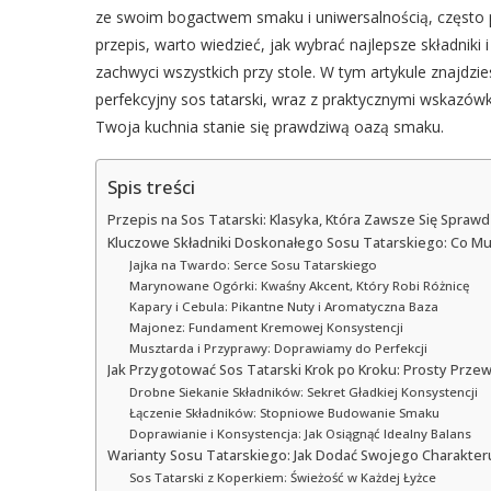
ze swoim bogactwem smaku i uniwersalnością, często 
przepis, warto wiedzieć, jak wybrać najlepsze składniki
zachwyci wszystkich przy stole. W tym artykule znajd
perfekcyjny sos tatarski, wraz z praktycznymi wskazówk
Twoja kuchnia stanie się prawdziwą oazą smaku.
Spis treści
Przepis na Sos Tatarski: Klasyka, Która Zawsze Się Spraw
Kluczowe Składniki Doskonałego Sosu Tatarskiego: Co Mu
Jajka na Twardo: Serce Sosu Tatarskiego
Marynowane Ogórki: Kwaśny Akcent, Który Robi Różnicę
Kapary i Cebula: Pikantne Nuty i Aromatyczna Baza
Majonez: Fundament Kremowej Konsystencji
Musztarda i Przyprawy: Doprawiamy do Perfekcji
Jak Przygotować Sos Tatarski Krok po Kroku: Prosty Prze
Drobne Siekanie Składników: Sekret Gładkiej Konsystencji
Łączenie Składników: Stopniowe Budowanie Smaku
Doprawianie i Konsystencja: Jak Osiągnąć Idealny Balans
Warianty Sosu Tatarskiego: Jak Dodać Swojego Charakter
Sos Tatarski z Koperkiem: Świeżość w Każdej Łyżce