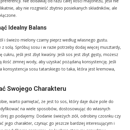
eferencji. Nie dodawaj od razu całej ilości majonezu, jeśli nie
likatnie, aby nie rozgnieść zbytnio posiekanych składników, ale
ołączone.
ąć Idealny Balans
ól i świeżo mielony czarny pieprz według własnego gustu.
e z solą. Spróbuj sosu i w razie potrzeby dodaj więcej musztardy,
 cukru, jeśli jest zbyt kwaśny. Jeśli sos jest zbyt gęsty, możesz
 ilość zimnej wody, aby uzyskać pożądaną konsystencję. Jeśli
a konsystencja sosu tatarskiego to taka, która jest kremowa,
dać Swojego Charakteru
bie, warto pamiętać, że jest to sos, który daje duże pole do
modyfikować na wiele sposobów, dostosowując do własnych
rej go podajemy. Dodanie świeżych ziół, odrobiny czosnku czy
ić jego charakter, czyniąc go jeszcze bardziej interesującym i