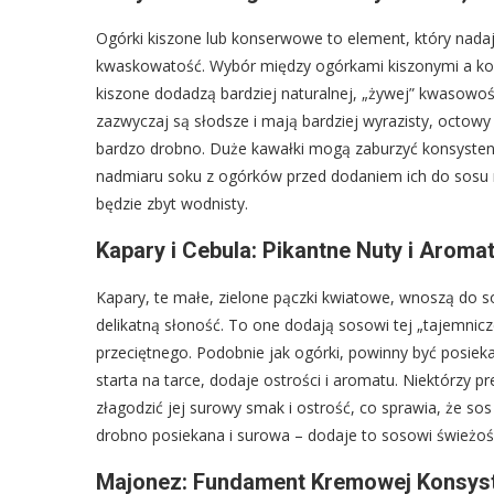
Ogórki kiszone lub konserwowe to element, który nadaj
kwaskowatość. Wybór między ogórkami kiszonymi a ko
kiszone dodadzą bardziej naturalnej, „żywej” kwasow
zazwyczaj są słodsze i mają bardziej wyrazisty, octowy
bardzo drobno. Duże kawałki mogą zaburzyć konsystencję
nadmiaru soku z ogórków przed dodaniem ich do sosu 
będzie zbyt wodnisty.
Kapary i Cebula: Pikantne Nuty i Arom
Kapary, te małe, zielone pączki kwiatowe, wnoszą do so
delikatną słoność. To one dodają sosowi tej „tajemnicz
przeciętnego. Podobnie jak ogórki, powinny być posieka
starta na tarce, dodaje ostrości i aromatu. Niektórzy pr
złagodzić jej surowy smak i ostrość, co sprawia, że sos 
drobno posiekana i surowa – dodaje to sosowi świeżości
Majonez: Fundament Kremowej Konsyst