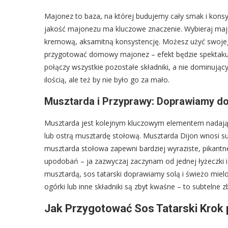
Majonez to baza, na której budujemy cały smak i konsy
jakość majonezu ma kluczowe znaczenie. Wybieraj majon
kremową, aksamitną konsystencję. Możesz użyć swojego
przygotować domowy majonez – efekt będzie spektakula
połączy wszystkie pozostałe składniki, a nie dominując
ilością, ale też by nie było go za mało.
Musztarda i Przyprawy: Doprawiamy do
Musztarda jest kolejnym kluczowym elementem nadając
lub ostrą musztardę stołową. Musztarda Dijon wnosi su
musztarda stołowa zapewni bardziej wyraziste, pikant
upodobań – ja zazwyczaj zaczynam od jednej łyżeczki 
musztardą, sos tatarski doprawiamy solą i świeżo miel
ogórki lub inne składniki są zbyt kwaśne – to subteln
Jak Przygotować Sos Tatarski Krok 