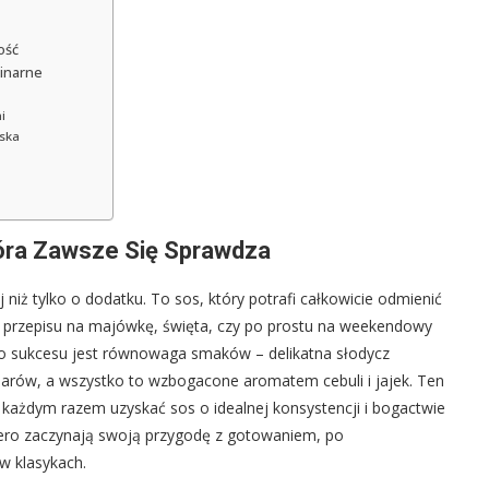
ość
linarne
i
ąska
Która Zawsze Się Sprawdza
iż tylko o dodatku. To sos, który potrafi całkowicie odmienić
sz przepisu na majówkę, święta, czy po prostu na weekendowy
 do sukcesu jest równowaga smaków – delikatna słodycz
arów, a wszystko to wzbogacone aromatem cebuli i jajek. Ten
każdym razem uzyskać sos o idealnej konsystencji i bogactwie
iero zaczynają swoją przygodę z gotowaniem, po
w klasykach.