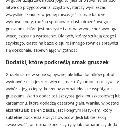
wilgotne dzięki zawartości jogurtu. Jest ono również bardzo
łatwe do przygotowania, często wystarczy wymieszać
wszystkie składniki w jednej misce. Jeśli lubicie bardziej
wytrawne nuty, można spróbować ciasta drożdżowego z
gruszkami, które jest puszyste i aromatyczne, choć wymaga
więcej czasu na wyrastanie. Dla tych, którzy szukają czegoś
szybkiego, ciasto na bazie oleju roślinnego również sprawdzi
się doskonale, zapewniając wilgotność.
Dodatki, które podkreślą smak gruszek
Gruszki same w sobie są pyszne, ale kilka dodatków potrafi
wydobyć z nich jeszcze więcej smaku. Cynamon to oczywisty
wybór – jego ciepły, korzenny aromat idealnie współgra z
gruszkami. Warto dodać też szczyptę gałki muszkatołowej lub
kardamonu, które dodadzą deserowi głębi. Wanilia, w postaci
ekstraktu lub ziaren z laski, jest kolejnym klasykiem, który
subtelnie podkreśla słodycz owoców. Jeśli lubicie lekką
kwasowość, odrobina skórki z cytryny lub pomarańczy doda