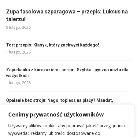
Zupa fasolowa szparagowa – przepis: Luksus na
talerzu!
8 lutego, 2026
Tort przepis: Klasyk, który zachwyci każdego!
1 lutego, 2026
Zapiekanka z kurczakiem i serem: Szybka i pyszna uczta dla
wszystkich
1 lutego, 2026
Opalanie bez stroju: Nago, topless na plaży? Mandat,
wykroczenie!
Cenimy prywatność użytkowników
5 lutego, 2026
Używamy plików cookie, aby poprawić jakość przeglądania,
Polędwiczki wieprzowe przepis: Szybko i pysznie na obiad!
wyświetlać reklamy lub treści dostosowane do