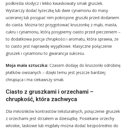
podkreśla słodycz i lekko kwaskowaty smak gruszek.
Wystarczy dodać łyżeczkę lub dwie cynamonu do masy
ucieranej lub posypać nim pokrojone gruszki przed dodaniem
do ciasta. Można też przygotować kruszonkę z mąki, masła,
cukru i cynamonu, którą posypiemy ciasto przed pieczeniem –
to dodatkowa porcja chrupkości i aromatu, która sprawia, że
to ciasto jest naprawdę wyjątkowe. Klasyczne połączenie
gruszek i cynamonu to gwarancja sukcesu.
Moja mała sztuczka:
Czasem dodaję do kruszonki odrobinę
płatków owsianych – dzięki temu jest jeszcze bardziej
chrupiąca i ma ciekawszy smak.
Ciasto z gruszkami i orzechami –
chrupkość, która zachwyca
Dla miłośników kontrastów teksturalnych, połączenie gruszek
z orzechami jest strzałem w dziesiątkę. Posiekane orzechy
włoskie, laskowe lub migdały można dodać bezpośrednio do