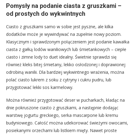
Pomysły na podanie ciasta z gruszkami –
od prostych do wykwintnych
Ciasto z gruszkami samo w sobie jest pyszne, ale kilka
dodatków może je wywindywać na zupełnie nowy poziom.
Klasycznym i sprawdzonym połączeniem jest podanie kawałka
ciasta z gałką lodów waniliowych lub śmietankowych – ciepłe
ciasto i zimne lody to duet idealny. Świetnie sprawdzi się
również kleks bitej śmietany, lekko osłodzonej i doprawionej
odrobiną wanilii. Dla bardziej wykwintnego wrażenia, można
polać ciasto lukrem z soku z cytryny i cukru pudru, lub
przygotować lekki sos karmelowy.
Można również przygotować deser w pucharkach, kładąc na
dnie pokruszone ciasto z gruszkami, a następnie dodając
warstwę jogurtu greckiego, serka mascarpone lub kremu
budyniowego. Całość można udekorować świeżymi owocami,
posiekanymi orzechami lub listkiem mięty. Nawet proste