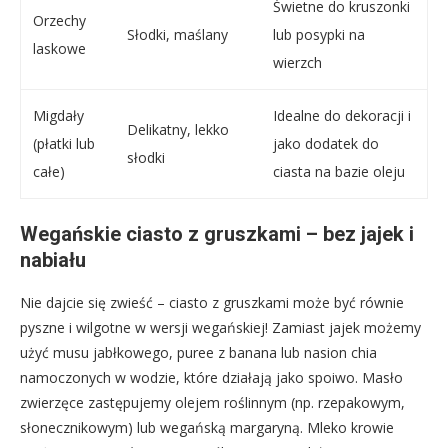
Świetne do kruszonki
Orzechy
Słodki, maślany
lub posypki na
laskowe
wierzch
Migdały
Idealne do dekoracji i
Delikatny, lekko
(płatki lub
jako dodatek do
słodki
całe)
ciasta na bazie oleju
Wegańskie ciasto z gruszkami – bez jajek i
nabiału
Nie dajcie się zwieść – ciasto z gruszkami może być równie
pyszne i wilgotne w wersji wegańskiej! Zamiast jajek możemy
użyć musu jabłkowego, puree z banana lub nasion chia
namoczonych w wodzie, które działają jako spoiwo. Masło
zwierzęce zastępujemy olejem roślinnym (np. rzepakowym,
słonecznikowym) lub wegańską margaryną. Mleko krowie