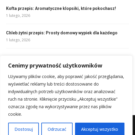
Kofta przepis: Aromatyczne klopsiki, które pokochasz!
1 lutego, 2026
Chleb żytni przepis: Prosty domowy wypiek dla każdego
1 lutego, 2026
Przepis na lody domowe: Szybkie i pyszne bez maszyny!
Cenimy prywatność użytkowników
1 lutego, 2026
Używamy plików cookie, aby poprawić jakość przeglądania,
Przepis na ciasto z malinami: Szybkie, proste i pyszne!
wyświetlać reklamy lub treści dostosowane do
1 lutego, 2026
indywidualnych potrzeb użytkowników oraz analizować
ruch na stronie. Kliknięcie przycisku „Akceptuj wszystkie”
oznacza zgodę na wykorzystywanie przez nas plików
cookie.
Mapa witryny
Kontakt z nami
Dostosuj
Odrzucać
Akceptuj wszystko
@2025 - Wszystkie prawa zastrzeżone.