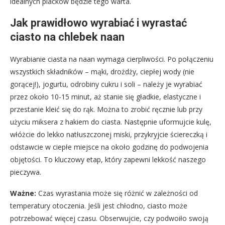
idealnych placków będzie tego warta.
Jak prawidłowo wyrabiać i wyrastać
ciasto na chlebek naan
Wyrabianie ciasta na naan wymaga cierpliwości. Po połączeniu
wszystkich składników – mąki, drożdży, ciepłej wody (nie
gorącej!), jogurtu, odrobiny cukru i soli – należy je wyrabiać
przez około 10-15 minut, aż stanie się gładkie, elastyczne i
przestanie kleić się do rąk. Można to zrobić ręcznie lub przy
użyciu miksera z hakiem do ciasta. Następnie uformujcie kulę,
włóżcie do lekko natłuszczonej miski, przykryjcie ściereczką i
odstawcie w ciepłe miejsce na około godzinę do podwojenia
objętości. To kluczowy etap, który zapewni lekkość naszego
pieczywa.
Ważne:
Czas wyrastania może się różnić w zależności od
temperatury otoczenia. Jeśli jest chłodno, ciasto może
potrzebować więcej czasu. Obserwujcie, czy podwoiło swoją