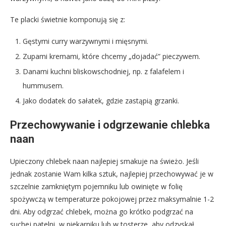
Te placki świetnie komponują się z:
Gęstymi curry warzywnymi i mięsnymi.
Zupami kremami, które chcemy „dojadać” pieczywem.
Danami kuchni bliskowschodniej, np. z falafelem i
hummusem.
Jako dodatek do sałatek, gdzie zastąpią grzanki.
Przechowywanie i odgrzewanie chlebka
naan
Upieczony chlebek naan najlepiej smakuje na świeżo. Jeśli
jednak zostanie Wam kilka sztuk, najlepiej przechowywać je w
szczelnie zamkniętym pojemniku lub owinięte w folię
spożywczą w temperaturze pokojowej przez maksymalnie 1-2
dni. Aby odgrzać chlebek, można go krótko podgrzać na
suchej patelni, w piekarniku lub w tosterze, aby odzyskał