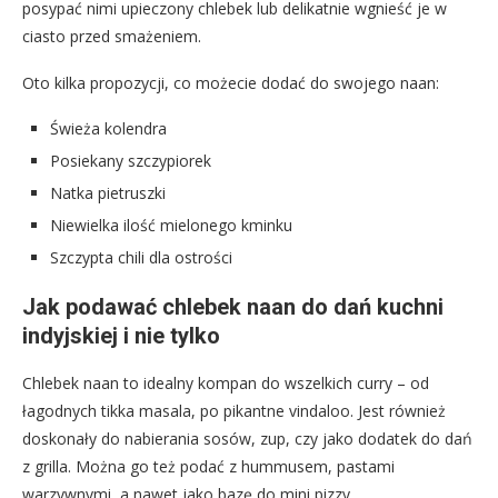
posypać nimi upieczony chlebek lub delikatnie wgnieść je w
ciasto przed smażeniem.
Oto kilka propozycji, co możecie dodać do swojego naan:
Świeża kolendra
Posiekany szczypiorek
Natka pietruszki
Niewielka ilość mielonego kminku
Szczypta chili dla ostrości
Jak podawać chlebek naan do dań kuchni
indyjskiej i nie tylko
Chlebek naan to idealny kompan do wszelkich curry – od
łagodnych tikka masala, po pikantne vindaloo. Jest również
doskonały do nabierania sosów, zup, czy jako dodatek do dań
z grilla. Można go też podać z hummusem, pastami
warzywnymi, a nawet jako bazę do mini pizzy.