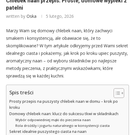
Chlebek naan przepis: Proste, domowe wypieki z
patelni
written by
Oska
5 lutego, 2026
Marzy Wam się domowy chlebek naan, który zachwyci
smakiem i konsystencją, ale obawiacie się, że to
skomplikowane? W tym artykule odkryjemy przed Wami sekret
idealnego ciasta i pokażemy, jak krok po kroku upiec puszysty,
aromatyczny naan – od wyboru składników po najlepsze
metody pieczenia, z praktycznymi wskazówkami, które
sprawdzą się w każdej kuchni.
Spis treści
Prosty przepis na puszysty chlebek naan w domu – krok po
kroku
Domowy chlebek naan: klucz do sukcesu tkwi w składnikach
Wybór odpowiedniej mąki do pieczenia naan
Rola drożdży i jogurtu naturalnego w konsystencji ciasta
Sekret idealnie puszystego ciasta na naan