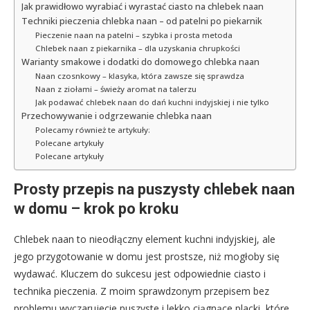
Jak prawidłowo wyrabiać i wyrastać ciasto na chlebek naan
Techniki pieczenia chlebka naan – od patelni po piekarnik
Pieczenie naan na patelni – szybka i prosta metoda
Chlebek naan z piekarnika – dla uzyskania chrupkości
Warianty smakowe i dodatki do domowego chlebka naan
Naan czosnkowy – klasyka, która zawsze się sprawdza
Naan z ziołami – świeży aromat na talerzu
Jak podawać chlebek naan do dań kuchni indyjskiej i nie tylko
Przechowywanie i odgrzewanie chlebka naan
Polecamy również te artykuły:
Polecane artykuły
Polecane artykuły
Prosty przepis na puszysty chlebek naan
w domu – krok po kroku
Chlebek naan to nieodłączny element kuchni indyjskiej, ale
jego przygotowanie w domu jest prostsze, niż mogłoby się
wydawać. Kluczem do sukcesu jest odpowiednie ciasto i
technika pieczenia. Z moim sprawdzonym przepisem bez
problemu wyczarujecie puszyste i lekko ciągnące placki, które