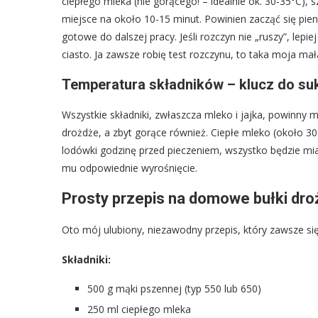
ciepłego mleka (nie gorącego! – idealnie ok. 30-35°C), 
miejsce na około 10-15 minut. Powinien zacząć się pieni
gotowe do dalszej pracy. Jeśli rozczyn nie „ruszy”, le
ciasto. Ja zawsze robię test rozczynu, to taka moja mał
Temperatura składników – klucz do su
Wszystkie składniki, zwłaszcza mleko i jajka, powinny 
drożdże, a zbyt gorące również. Ciepłe mleko (około 30-
lodówki godzinę przed pieczeniem, wszystko będzie miał
mu odpowiednie wyrośnięcie.
Prosty przepis na domowe bułki droż
Oto mój ulubiony, niezawodny przepis, który zawsze si
Składniki:
500 g mąki pszennej (typ 550 lub 650)
250 ml ciepłego mleka