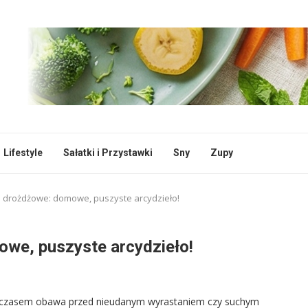
Lifestyle
Sałatki i Przystawki
Sny
Zupy
i drożdżowe: domowe, puszyste arcydzieło!
owe, puszyste arcydzieło!
e czasem obawa przed nieudanym wyrastaniem czy suchym