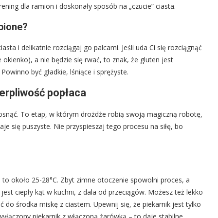
rening dla ramion i doskonały sposób na „czucie” ciasta.
bione?
sta i delikatnie rozciągaj go palcami. Jeśli uda Ci się rozciągnąć
 okienko), a nie będzie się rwać, to znak, że gluten jest
 Powinno być gładkie, lśniące i sprężyste.
erpliwość popłaca
yrosnąć. To etap, w którym drożdże robią swoją magiczną robotę,
aje się puszyste. Nie przyspieszaj tego procesu na siłę, bo
 to około 25-28°C. Zbyt zimne otoczenie spowolni proces, a
est ciepły kąt w kuchni, z dala od przeciągów. Możesz też lekko
ć do środka miskę z ciastem. Upewnij się, że piekarnik jest tylko
 wyłączony piekarnik z włączoną żarówką – to daje stabilne,