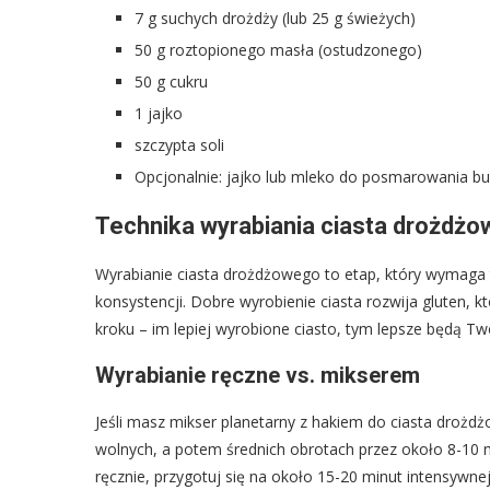
7 g suchych drożdży (lub 25 g świeżych)
50 g roztopionego masła (ostudzonego)
50 g cukru
1 jajko
szczypta soli
Opcjonalnie: jajko lub mleko do posmarowania bu
Technika wyrabiania ciasta drożdżo
Wyrabianie ciasta drożdżowego to etap, który wymaga t
konsystencji. Dobre wyrobienie ciasta rozwija gluten, k
kroku – im lepiej wyrobione ciasto, tym lepsze będą Two
Wyrabianie ręczne vs. mikserem
Jeśli masz mikser planetarny z hakiem do ciasta drożdżo
wolnych, a potem średnich obrotach przez około 8-10 min
ręcznie, przygotuj się na około 15-20 minut intensywnej 