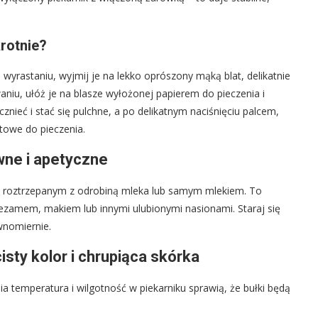
rotnie?
yrastaniu, wyjmij je na lekko oprószony mąką blat, delikatnie
aniu, ułóż je na blasze wyłożonej papierem do pieczenia i
ieć i stać się pulchne, a po delikatnym naciśnięciu palcem,
towe do pieczenia.
ówne i apetyczne
iem roztrzepanym z odrobiną mleka lub samym mlekiem. To
je sezamem, makiem lub innymi ulubionymi nasionami. Staraj się
wnomiernie.
sty kolor i chrupiąca skórka
ia temperatura i wilgotność w piekarniku sprawią, że bułki będą