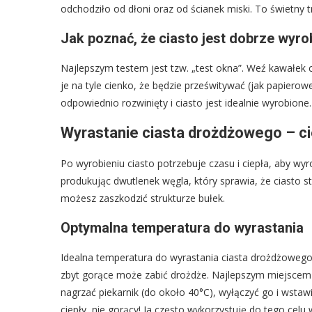
odchodziło od dłoni oraz od ścianek miski. To świetny t
Jak poznać, że ciasto jest dobrze wyro
Najlepszym testem jest tzw. „test okna”. Weź kawałek cia
je na tyle cienko, że będzie prześwitywać (jak papierowe
odpowiednio rozwinięty i ciasto jest idealnie wyrobione.
Wyrastanie ciasta drożdżowego – ci
Po wyrobieniu ciasto potrzebuje czasu i ciepła, aby w
produkując dwutlenek węgla, który sprawia, że ciasto st
możesz zaszkodzić strukturze bułek.
Optymalna temperatura do wyrastania
Idealna temperatura do wyrastania ciasta drożdżowego
zbyt gorące może zabić drożdże. Najlepszym miejscem j
nagrzać piekarnik (do około 40°C), wyłączyć go i wstawi
ciepły, nie gorący! Ja często wykorzystuję do tego celu