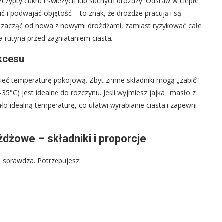
szczypty cukru i świeżych lub suchych drożdży. Odstaw w ciepłe
ć i podwajać objętość – to znak, że drożdże pracują i są
piej zacząć od nowa z nowymi drożdżami, zamiast ryzykować całe
a rutyna przed zagniataniem ciasta.
kcesu
mieć temperaturę pokojową. Zbyt zimne składniki mogą „zabić”
35°C) jest idealne do rozczynu. Jeśli wyjmiesz jajka i masło z
o idealną temperaturę, co ułatwi wyrabianie ciasta i zapewni
dżowe – składniki i proporcje
ę sprawdza. Potrzebujesz: