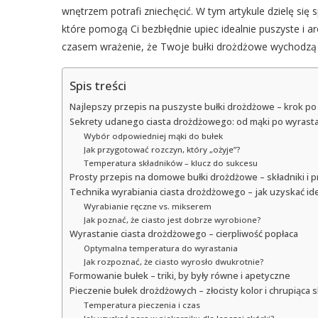
wnętrzem potrafi zniechęcić. W tym artykule dzielę si
które pomogą Ci bezbłędnie upiec idealnie puszyste i 
czasem wrażenie, że Twoje bułki drożdżowe wychodzą t
Spis treści
Najlepszy przepis na puszyste bułki drożdżowe – krok po
Sekrety udanego ciasta drożdżowego: od mąki po wyrast
Wybór odpowiedniej mąki do bułek
Jak przygotować rozczyn, który „ożyje”?
Temperatura składników – klucz do sukcesu
Prosty przepis na domowe bułki drożdżowe – składniki i p
Technika wyrabiania ciasta drożdżowego – jak uzyskać id
Wyrabianie ręczne vs. mikserem
Jak poznać, że ciasto jest dobrze wyrobione?
Wyrastanie ciasta drożdżowego – cierpliwość popłaca
Optymalna temperatura do wyrastania
Jak rozpoznać, że ciasto wyrosło dwukrotnie?
Formowanie bułek – triki, by były równe i apetyczne
Pieczenie bułek drożdżowych – złocisty kolor i chrupiąca 
Temperatura pieczenia i czas