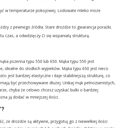
yć w temperaturze pokojowej. Lodowate mleko może
żdży z pewnego źródła. Stare drożdże to gwarancja porażki.
tu czas, a odwdzięczy Ci się wspaniałą strukturą.
mąka pszenna typu 550 lub 650. Mąka typu 550 jest
rze, idealne do słodkich wypieków. Mąka typu 650 jest nieco
to jest bardziej elastyczne i daje stabilniejszą strukturę, co
 mają być przechowywane dłużej. Unikaj mąk pełnoziarnistych,
ukturze, chyba że celowo chcesz uzyskać bułki o bardziej
na ją dodać w mniejszej ilości.
”?
 że drożdże są aktywne, przygotuj go z niewielkiej ilości