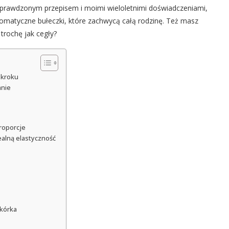
ę sprawdzonym przepisem i moimi wieloletnimi doświadczeniami,
aromatyczne bułeczki, które zachwycą całą rodzinę. Też masz
rochę jak cegły?
 kroku
anie
roporcje
ealną elastyczność
skórka