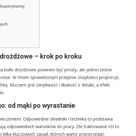
 eksperymenty
wych
i drożdżowe – krok po kroku
na bułki drożdżowe powinien być prosty, ale jednocześnie
ukcesie. W moim sprawdzonym przepisie znajdziesz proporcje,
rkę. Kluczem jest cierpliwość i dbałość o detale, a efekt
as.
o: od mąki po wyrastanie
ieczeniem. Odpowiednie składniki i technika to podstawa.
ują odpowiednich warunków do pracy. Złe traktowanie ich to
o kilka kluczowych zasad, których warto przestrzegać: