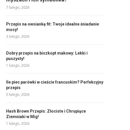
7 lutego, 2026
Przepis na owsiankę fit: Twoje idealne śniadanie
mocy!
3 lutego, 2026
Dobry przepis na biszkopt makowy: Lekki i
puszysty!
1 lutego, 2026
Ile piec parówki w cieście francuskim? Perfekcyjny
przepis
5 lutego, 2026
Hash Brown Przepis: Złociste i Chrupiące
Ziemniaki w Mig!
1 lutego, 2026