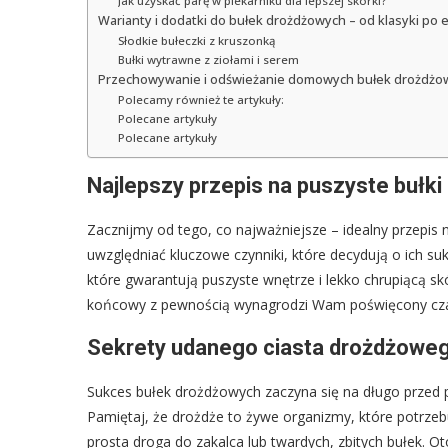
Jak uzyskać parę w piekarniku dla lepszej skórki?
Warianty i dodatki do bułek drożdżowych – od klasyki po
Słodkie bułeczki z kruszonką
Bułki wytrawne z ziołami i serem
Przechowywanie i odświeżanie domowych bułek drożdżo
Polecamy również te artykuły:
Polecane artykuły
Polecane artykuły
Najlepszy przepis na puszyste bułk
Zacznijmy od tego, co najważniejsze – idealny przepis 
uwzględniać kluczowe czynniki, które decydują o ich s
które gwarantują puszyste wnętrze i lekko chrupiącą skó
końcowy z pewnością wynagrodzi Wam poświęcony cz
Sekrety udanego ciasta drożdżoweg
Sukces bułek drożdżowych zaczyna się na długo przed p
Pamiętaj, że drożdże to żywe organizmy, które potrzeb
prosta droga do zakalca lub twardych, zbitych bułek. Ot