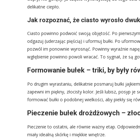
delikatne ciepło.
Jak rozpoznać, że ciasto wyrosło dwuk
Ciasto powinno podwoić swoją objętość. Po pierwszym w
odgazuj (uderzając pięścią) i uformuj bułki. Po uformow
pozwól im ponownie wyrosnąć. Powinny wyraźnie napęczn
wgłębienie powinno powoli wracać. To sygnał, że są go
Formowanie bułek – triki, by były r
Po drugim wyrastaniu, delikatnie posmaruj bułki jajk
zapewni im piękny, złocisty kolor. Jeśli lubisz, posyp 
formować bułki o podobnej wielkości, aby piekły się ró
Pieczenie bułek drożdżowych – złoci
Pieczenie to ostatni, ale równie ważny etap. Odpowiedn
miały idealną skórkę i miękkie wnętrze.