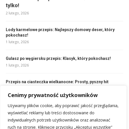
tylko!
2 lutego, 2026
Lody karmelowe przepis: Najlepszy domowy deser, który
pokochasz!
1 lutego, 2026
Gulasz po węgiersku przepis: Klasyk, który pokochasz!
1 lutego, 2026
Przepis na ciasteczka wielkanocne: Prosty, pyszny hit
Wielkanocy!
Cenimy prywatność użytkowników
1 lutego, 2026
Używamy plików cookie, aby poprawić jakość przeglądania,
Bakłażan przepis: Prosto i pysznie na talerzu!
wyświetlać reklamy lub treści dostosowane do
4 lutego, 2026
indywidualnych potrzeb użytkowników oraz analizować
ruch na stronie. Kliknięcie przycisku „Akceptuj wszystkie”