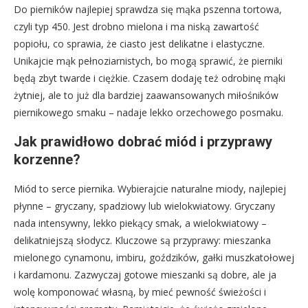
Do pierników najlepiej sprawdza się mąka pszenna tortowa,
czyli typ 450. Jest drobno mielona i ma niską zawartość
popiołu, co sprawia, że ciasto jest delikatne i elastyczne.
Unikajcie mąk pełnoziarnistych, bo mogą sprawić, że pierniki
będą zbyt twarde i ciężkie. Czasem dodaję też odrobinę mąki
żytniej, ale to już dla bardziej zaawansowanych miłośników
piernikowego smaku – nadaje lekko orzechowego posmaku.
Jak prawidłowo dobrać miód i przyprawy
korzenne?
Miód to serce piernika. Wybierajcie naturalne miody, najlepiej
płynne – gryczany, spadziowy lub wielokwiatowy. Gryczany
nada intensywny, lekko piekący smak, a wielokwiatowy –
delikatniejszą słodycz. Kluczowe są przyprawy: mieszanka
mielonego cynamonu, imbiru, goździków, gałki muszkatołowej
i kardamonu. Zazwyczaj gotowe mieszanki są dobre, ale ja
wolę komponować własną, by mieć pewność świeżości i