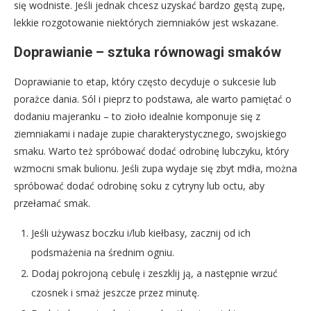
się wodniste. Jeśli jednak chcesz uzyskać bardzo gęstą zupę,
lekkie rozgotowanie niektórych ziemniaków jest wskazane.
Doprawianie – sztuka równowagi smaków
Doprawianie to etap, który często decyduje o sukcesie lub
porażce dania. Sól i pieprz to podstawa, ale warto pamiętać o
dodaniu majeranku – to zioło idealnie komponuje się z
ziemniakami i nadaje zupie charakterystycznego, swojskiego
smaku. Warto też spróbować dodać odrobinę lubczyku, który
wzmocni smak bulionu. Jeśli zupa wydaje się zbyt mdła, można
spróbować dodać odrobinę soku z cytryny lub octu, aby
przełamać smak.
Jeśli używasz boczku i/lub kiełbasy, zacznij od ich
podsmażenia na średnim ogniu.
Dodaj pokrojoną cebulę i zeszklij ją, a następnie wrzuć
czosnek i smaż jeszcze przez minutę.