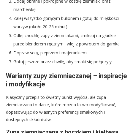
Dodaj obrane i pokrojone w kostkę ziemniaki oraz
marchewkę.
Zalej wszystko gorącym bulionem i gotuj do miękkości
warzyw (około 20-25 minut).
Odlej chochlę zupy z ziemniakami, zmiksuj na gładkie
puree blenderem ręcznym i wlej z powrotem do garnka.
Dopraw solą, pieprzem i majerankiem.
Gotuj jeszcze przez chwilę, aby smaki się połączyły.
Warianty zupy ziemniaczanej – inspiracje
i modyfikacje
Klasyczny przepis to świetny punkt wyjścia, ale zupa
ziemniaczana to danie, które można łatwo modyfikować,
dopasowując do własnych preferencji smakowych i
dostępnych składników.
Zupa ziemniaczana z boczkiem i kiełbasą