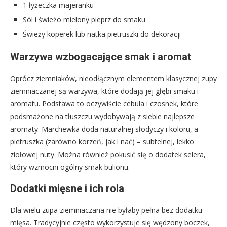
1 łyżeczka majeranku
Sól i świeżo mielony pieprz do smaku
Świeży koperek lub natka pietruszki do dekoracji
Warzywa wzbogacające smak i aromat
Oprócz ziemniaków, nieodłącznym elementem klasycznej zupy
ziemniaczanej są warzywa, które dodają jej głębi smaku i
aromatu. Podstawa to oczywiście cebula i czosnek, które
podsmażone na tłuszczu wydobywają z siebie najlepsze
aromaty. Marchewka doda naturalnej słodyczy i koloru, a
pietruszka (zarówno korzeń, jak i nać) – subtelnej, lekko
ziołowej nuty. Można również pokusić się o dodatek selera,
który wzmocni ogólny smak bulionu.
Dodatki mięsne i ich rola
Dla wielu zupa ziemniaczana nie byłaby pełna bez dodatku
mięsa. Tradycyjnie często wykorzystuje się wędzony boczek,