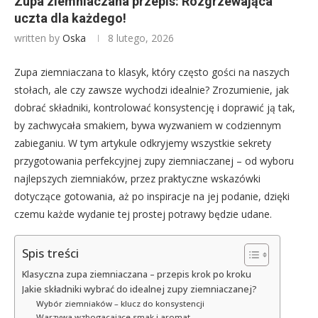
Zupa ziemniaczana przepis: Rozgrzewająca
uczta dla każdego!
written by
Oska
8 lutego, 2026
Zupa ziemniaczana to klasyk, który często gości na naszych
stołach, ale czy zawsze wychodzi idealnie? Zrozumienie, jak
dobrać składniki, kontrolować konsystencję i doprawić ją tak,
by zachwycała smakiem, bywa wyzwaniem w codziennym
zabieganiu. W tym artykule odkryjemy wszystkie sekrety
przygotowania perfekcyjnej zupy ziemniaczanej – od wyboru
najlepszych ziemniaków, przez praktyczne wskazówki
dotyczące gotowania, aż po inspiracje na jej podanie, dzięki
czemu każde wydanie tej prostej potrawy będzie udane.
Spis treści
Klasyczna zupa ziemniaczana – przepis krok po kroku
Jakie składniki wybrać do idealnej zupy ziemniaczanej?
Wybór ziemniaków – klucz do konsystencji
Warzywa wzbogacające smak i aromat