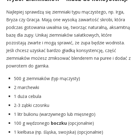
Najlepiej sprawdzą się ziemniaki typu mączystego, np. Irga,
Bryza czy Gracja. Mają one wysoką zawartość skrobi, która
podczas gotowania uwalnia się, tworząc naturalną, aksamitną
bazę dla zupy. Unikaj ziemniaków sałatkowych, które
pozostają zwarte i mogą sprawić, że zupa będzie wodnista.
Jeśli chcesz uzyskać bardzo gładką konsystencję, część
ziemniaków możesz zmiksować blenderem na puree i dodać z
powrotem do garnka.
500 g ziemniaków (typ mączysty)
2 marchewki
1 duża cebula
2-3 ząbki czosnku
1 litr bulionu (warzywnego lub mięsnego)
100 g wędzonego
boczku
(opcjonalnie)
1 kiełbasa (np. śląska, swojska) (opcjonalnie)