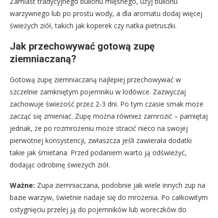
Zamiast tradycyjnego bulionu mięsnego, użyj bulionu
warzywnego lub po prostu wody, a dla aromatu dodaj więcej
świeżych ziół, takich jak koperek czy natka pietruszki.
Jak przechowywać gotową zupę
ziemniaczaną?
Gotową zupę ziemniaczaną najlepiej przechowywać w
szczelnie zamkniętym pojemniku w lodówce. Zazwyczaj
zachowuje świeżość przez 2-3 dni. Po tym czasie smak może
zacząć się zmieniać. Zupę można również zamrozić – pamiętaj
jednak, że po rozmrożeniu może stracić nieco na swojej
pierwotnej konsystencji, zwłaszcza jeśli zawierała dodatki
takie jak śmietana. Przed podaniem warto ją odświeżyć,
dodając odrobinę świeżych ziół.
Ważne:
Zupa ziemniaczana, podobnie jak wiele innych zup na
bazie warzyw, świetnie nadaje się do mrożenia. Po całkowitym
ostygnięciu przelej ją do pojemników lub woreczków do