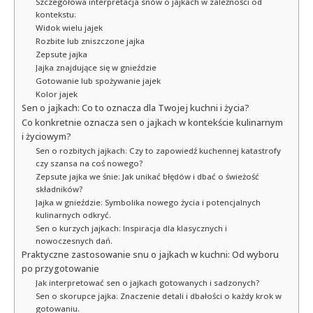
Szczegółowa interpretacja snów o jajkach w zależności od
kontekstu:
Widok wielu jajek
Rozbite lub zniszczone jajka
Zepsute jajka
Jajka znajdujące się w gnieździe
Gotowanie lub spożywanie jajek
Kolor jajek
Sen o jajkach: Co to oznacza dla Twojej kuchni i życia?
Co konkretnie oznacza sen o jajkach w kontekście kulinarnym
i życiowym?
Sen o rozbitych jajkach: Czy to zapowiedź kuchennej katastrofy
czy szansa na coś nowego?
Zepsute jajka we śnie: Jak unikać błędów i dbać o świeżość
składników?
Jajka w gnieździe: Symbolika nowego życia i potencjalnych
kulinarnych odkryć.
Sen o kurzych jajkach: Inspiracja dla klasycznych i
nowoczesnych dań.
Praktyczne zastosowanie snu o jajkach w kuchni: Od wyboru
po przygotowanie
Jak interpretować sen o jajkach gotowanych i sadzonych?
Sen o skorupce jajka: Znaczenie detali i dbałości o każdy krok w
gotowaniu.