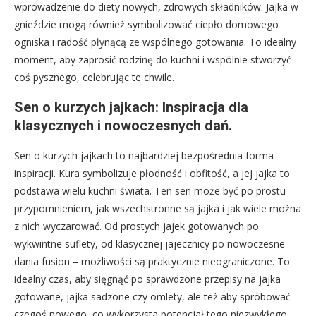
wprowadzenie do diety nowych, zdrowych składników. Jajka w
gnieździe mogą również symbolizować ciepło domowego
ogniska i radość płynącą ze wspólnego gotowania. To idealny
moment, aby zaprosić rodzinę do kuchni i wspólnie stworzyć
coś pysznego, celebrując te chwile.
Sen o kurzych jajkach: Inspiracja dla
klasycznych i nowoczesnych dań.
Sen o kurzych jajkach to najbardziej bezpośrednia forma
inspiracji. Kura symbolizuje płodność i obfitość, a jej jajka to
podstawa wielu kuchni świata. Ten sen może być po prostu
przypomnieniem, jak wszechstronne są jajka i jak wiele można
z nich wyczarować. Od prostych jajek gotowanych po
wykwintne suflety, od klasycznej jajecznicy po nowoczesne
dania fusion – możliwości są praktycznie nieograniczone. To
idealny czas, aby sięgnąć po sprawdzone przepisy na jajka
gotowane, jajka sadzone czy omlety, ale też aby spróbować
czegoś nowego, co wykorzysta potencjał tego niezwykłego