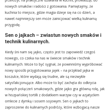
przełożyć na praktyczne działania w kuchni, prowadząc do
nowych smaków i radości z gotowania. Pamiętajmy, że
kuchnia to miejsce, gdzie magia dzieje się na co dzień, a
nawet najmniejszy sen może zainicjować wielką kulinarną
przygodę.
Sen o jajkach – zwiastun nowych smaków i
technik kulinarnych.
Kiedy śni nam się jajko, często jest to zapowiedź czegoś
nowego, co czeka na nas w świecie smaków i technik
kulinarnych. Może to być sygnał, że powinniśmy wypróbować
nowy sposób przygotowania jajek – na przykład jajka w
koszulce, które wydają się trudne, ale są niezwykle
satysfakcjonujące. Albo może to być zachęta do odkrycia
nowych połączeń smakowych, gdzie jajko gra główną rolę, jak
w hiszpańskiej tortilli z dodatkiem warzyw czy w azjatyckim
omlecie z dymką i sosem sojowym. Sen o jajkach to
zaproszenie do kulinarnych podróży, które wzbogacą nasze