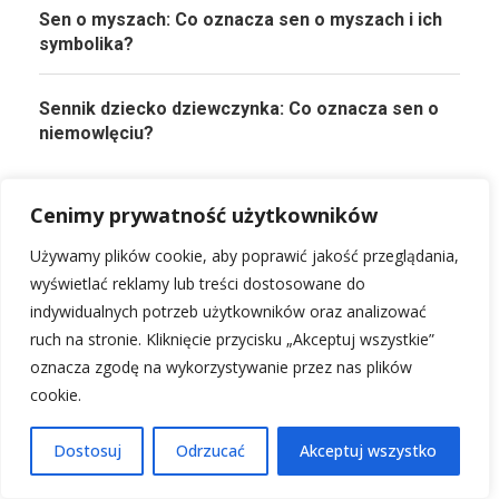
Sen o myszach: Co oznacza sen o myszach i ich
symbolika?
Sennik dziecko dziewczynka: Co oznacza sen o
niemowlęciu?
Cenimy prywatność użytkowników
Używamy plików cookie, aby poprawić jakość przeglądania,
PRZECZYTAJ KONIECZNIE!
wyświetlać reklamy lub treści dostosowane do
indywidualnych potrzeb użytkowników oraz analizować
Przepis na biszkopt z 5 jaj: Lekki i puszysty
ruch na stronie. Kliknięcie przycisku „Akceptuj wszystkie”
klasyk
oznacza zgodę na wykorzystywanie przez nas plików
1 lutego, 2026
cookie.
Dostosuj
Odrzucać
Akceptuj wszystko
Przepis na pierniczki: Idealne na święta i nie tylko!
1 lutego, 2026