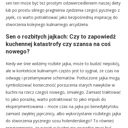
sen ten może być też prostym odzwierciedleniem naszej diety
lub po prostu silnego pragnienia zjedzenia czegoś pysznego z
jajek, co warto potraktować jako bezpośrednią inspirację do
stworzenia kolejnego kulinarnego arcydzieła.
Sen o rozbitych jajkach: Czy to zapowiedź
kuchennej katastrofy czy szansa na coś
nowego?
Kiedy we śnie widzimy rozbite jajka, może to budzić niepokój,
ale w kontekście kulinarnym często jest to sygnał, że czas na
odwagę i przełamywanie schematów. Potłuczone jajka mogą
symbolizować konieczność porzucenia starych nawyków w
kuchni na rzecz czegoś nowego, śmiałego. Zamiast traktować
to jako porażkę, warto potraktować to jako impuls do
eksperymentowania – może czas na jajka po benedyktyńsku
zamiast zwykłej jajecznicy, albo wykorzystanie rozbitego jajka
do stworzenia pysznego sosu holenderskiego? To również
przypomnienie, że nawet w kuchni nie wszystko musi być