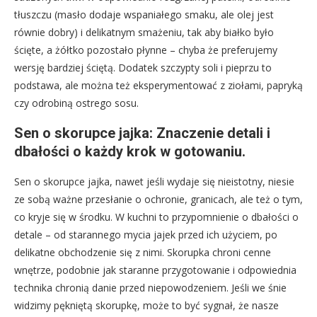
tłuszczu (masło dodaje wspaniałego smaku, ale olej jest
równie dobry) i delikatnym smażeniu, tak aby białko było
ścięte, a żółtko pozostało płynne – chyba że preferujemy
wersję bardziej ściętą. Dodatek szczypty soli i pieprzu to
podstawa, ale można też eksperymentować z ziołami, papryką
czy odrobiną ostrego sosu.
Sen o skorupce jajka: Znaczenie detali i
dbałości o każdy krok w gotowaniu.
Sen o skorupce jajka, nawet jeśli wydaje się nieistotny, niesie
ze sobą ważne przesłanie o ochronie, granicach, ale też o tym,
co kryje się w środku. W kuchni to przypomnienie o dbałości o
detale – od starannego mycia jajek przed ich użyciem, po
delikatne obchodzenie się z nimi. Skorupka chroni cenne
wnętrze, podobnie jak staranne przygotowanie i odpowiednia
technika chronią danie przed niepowodzeniem. Jeśli we śnie
widzimy pękniętą skorupkę, może to być sygnał, że nasze