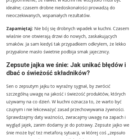
idealne; czasem drobne niedoskonałości prowadzą do
nieoczekiwanych, wspaniałych rezultatów.
Zapamiętaj:
Nie bój się drobnych wpadek w kuchni. Czasem
właśnie one otwierają drzwi do nowych, zaskakujących
smaków. Ja sam kiedyś tak przypadkiem odkryłem, że lekko
przypalone masło świetnie podbija smak jajecznicy.
Zepsute jajka we śnie: Jak unikać błędów i
dbać o świeżość składników?
Sen o zepsutym jajku to wyraźny sygnał, by zwrócić
szczególną uwagę na jakość i świeżość produktów, których
używamy na co dzień. W kuchni oznacza to, że warto być
czujnym i nie lekceważyć zasad przechowywania żywności.
Sprawdzajmy daty ważności, zwracajmy uwagę na zapach i
wygląd jajek, zanim dodamy je do potrawy. Zepsute jajko we
śnie może być też metaforą sytuacji, w której coś „zepsuło