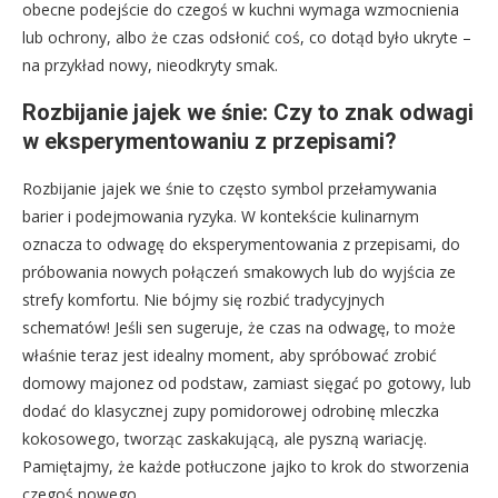
obecne podejście do czegoś w kuchni wymaga wzmocnienia
lub ochrony, albo że czas odsłonić coś, co dotąd było ukryte –
na przykład nowy, nieodkryty smak.
Rozbijanie jajek we śnie: Czy to znak odwagi
w eksperymentowaniu z przepisami?
Rozbijanie jajek we śnie to często symbol przełamywania
barier i podejmowania ryzyka. W kontekście kulinarnym
oznacza to odwagę do eksperymentowania z przepisami, do
próbowania nowych połączeń smakowych lub do wyjścia ze
strefy komfortu. Nie bójmy się rozbić tradycyjnych
schematów! Jeśli sen sugeruje, że czas na odwagę, to może
właśnie teraz jest idealny moment, aby spróbować zrobić
domowy majonez od podstaw, zamiast sięgać po gotowy, lub
dodać do klasycznej zupy pomidorowej odrobinę mleczka
kokosowego, tworząc zaskakującą, ale pyszną wariację.
Pamiętajmy, że każde potłuczone jajko to krok do stworzenia
czegoś nowego.