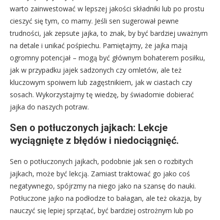
warto zainwestować w lepszej jakości składniki lub po prostu
cieszyć się tym, co mamy. Jeśli sen sugerował pewne
trudności, jak zepsute jajka, to znak, by być bardziej uważnym
na detale i unikać pośpiechu. Pamiętajmy, że jajka mają
ogromny potencjał – mogą być głównym bohaterem posiłku,
jak w przypadku jajek sadzonych czy omletów, ale też
kluczowym spoiwem lub zagęstnikiem, jak w ciastach czy
sosach. Wykorzystajmy tę wiedzę, by świadomie dobierać
jajka do naszych potraw.
Sen o potłuczonych jajkach: Lekcje
wyciągnięte z błędów i niedociągnięć.
Sen o potłuczonych jajkach, podobnie jak sen o rozbitych
jajkach, może być lekcją. Zamiast traktować go jako coś
negatywnego, spójrzmy na niego jako na szansę do nauki.
Potłuczone jajko na podłodze to bałagan, ale też okazja, by
nauczyć się lepiej sprzątać, być bardziej ostrożnym lub po