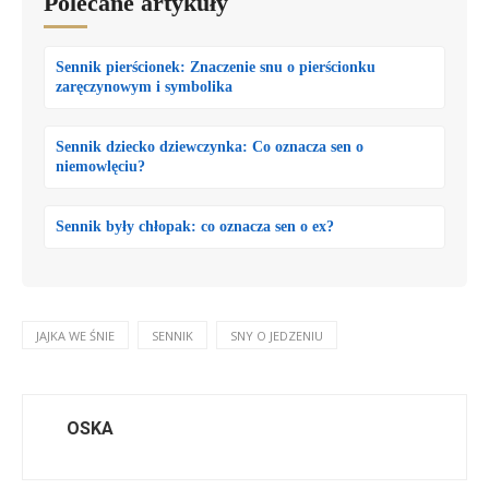
Polecane artykuły
Sennik pierścionek: Znaczenie snu o pierścionku
zaręczynowym i symbolika
Sennik dziecko dziewczynka: Co oznacza sen o
niemowlęciu?
Sennik były chłopak: co oznacza sen o ex?
JAJKA WE ŚNIE
SENNIK
SNY O JEDZENIU
OSKA