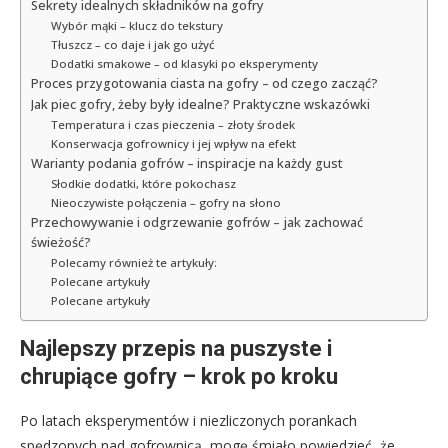
Sekrety idealnych składników na gofry
Wybór mąki – klucz do tekstury
Tłuszcz – co daje i jak go użyć
Dodatki smakowe – od klasyki po eksperymenty
Proces przygotowania ciasta na gofry – od czego zacząć?
Jak piec gofry, żeby były idealne? Praktyczne wskazówki
Temperatura i czas pieczenia – złoty środek
Konserwacja gofrownicy i jej wpływ na efekt
Warianty podania gofrów – inspiracje na każdy gust
Słodkie dodatki, które pokochasz
Nieoczywiste połączenia – gofry na słono
Przechowywanie i odgrzewanie gofrów – jak zachować
świeżość?
Polecamy również te artykuły:
Polecane artykuły
Polecane artykuły
Najlepszy przepis na puszyste i
chrupiące gofry – krok po kroku
Po latach eksperymentów i niezliczonych porankach
spędzonych nad gofrownicą, mogę śmiało powiedzieć, że