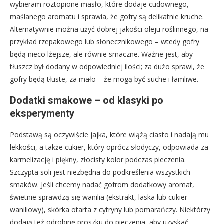
wybieram roztopione masło, które dodaje cudownego,
maślanego aromatu i sprawia, że gofry są delikatnie kruche.
Alternatywnie można użyć dobrej jakości oleju roślinnego, na
przykład rzepakowego lub słonecznikowego – wtedy gofry
będą nieco lżejsze, ale równie smaczne. Ważne jest, aby
tłuszcz był dodany w odpowiedniej ilości; za dużo sprawi, że
gofry będą tłuste, za mało – że mogą być suche i łamliwe.
Dodatki smakowe – od klasyki po
eksperymenty
Podstawą są oczywiście jajka, które wiążą ciasto i nadają mu
lekkości, a także cukier, który oprócz słodyczy, odpowiada za
karmelizację i piękny, złocisty kolor podczas pieczenia.
Szczypta soli jest niezbędna do podkreślenia wszystkich
smaków. Jeśli chcemy nadać gofrom dodatkowy aromat,
świetnie sprawdzą się wanilia (ekstrakt, laska lub cukier
waniliowy), skórka otarta z cytryny lub pomarańczy. Niektórzy
dodają też odrobinę proszku do pieczenia, aby uzyskać