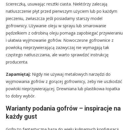
ściereczką, usuwając resztki ciasta. Niektórzy zalecają
natłuszczenie płyt przed pierwszym użyciem lub po każdym
pieczeniu, zwłaszcza jeśli posiadamy starszy model
gofrownicy. Używanie oleju w sprayu lub smarowanie
pędzelkiem z odrobiną oleju pomaga zapobiegać przywieraniu
i ułatwia wyjmowanie gofrów. Nowoczesne gofrownice z
powłoką nieprzywierającą zazwyczaj nie wymagają tak
częstego natłuszczania, ale warto sprawdzić instrukcję
producenta.
Zapamiętaj:
Nigdy nie używaj metalowych narzędzi do
wyjmowania gofrów z gorącej gofrownicy, żeby nie uszkodzić
powłoki nieprzywierającej. Drewniana lub plastikowa łopatka
to dobry wybór.
Warianty podania gofrów – inspiracje na
każdy gust
Gofry to fantastyczna baza do wielu kulinarnych konfiguracji.