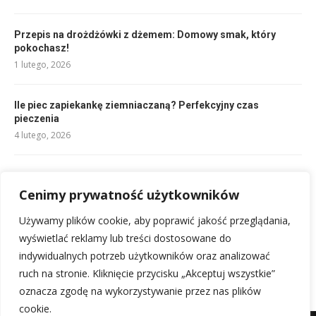
Przepis na drożdżówki z dżemem: Domowy smak, który
pokochasz!
1 lutego, 2026
Ile piec zapiekankę ziemniaczaną? Perfekcyjny czas
pieczenia
4 lutego, 2026
Tiramisu przepis: Klasyczny deser, który pokochasz!
Cenimy prywatność użytkowników
1 lutego, 2026
Używamy plików cookie, aby poprawić jakość przeglądania,
Przepis na pankejki: Najlepsze, puszyste i proste!
wyświetlać reklamy lub treści dostosowane do
1 lutego, 2026
indywidualnych potrzeb użytkowników oraz analizować
ruch na stronie. Kliknięcie przycisku „Akceptuj wszystkie”
oznacza zgodę na wykorzystywanie przez nas plików
cookie.