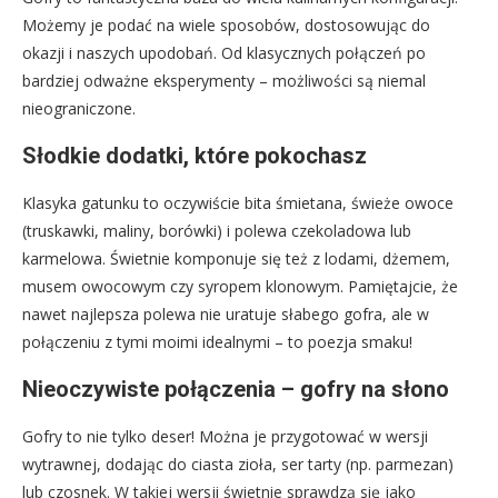
Możemy je podać na wiele sposobów, dostosowując do
okazji i naszych upodobań. Od klasycznych połączeń po
bardziej odważne eksperymenty – możliwości są niemal
nieograniczone.
Słodkie dodatki, które pokochasz
Klasyka gatunku to oczywiście bita śmietana, świeże owoce
(truskawki, maliny, borówki) i polewa czekoladowa lub
karmelowa. Świetnie komponuje się też z lodami, dżemem,
musem owocowym czy syropem klonowym. Pamiętajcie, że
nawet najlepsza polewa nie uratuje słabego gofra, ale w
połączeniu z tymi moimi idealnymi – to poezja smaku!
Nieoczywiste połączenia – gofry na słono
Gofry to nie tylko deser! Można je przygotować w wersji
wytrawnej, dodając do ciasta zioła, ser tarty (np. parmezan)
lub czosnek. W takiej wersji świetnie sprawdzą się jako