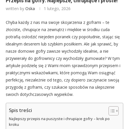
Przepis na gofry: Najlepsze, chrupiące i proste!
written by
Oska
1 lutego, 2026
Chyba każdy z nas ma swoje skojarzenia z goframi – te
złociste, chrupiące na zewnątrz i miękkie w środku cuda
potrafią osłodzić niejeden poranek czy popołudnie, stając się
idealnym deserem lub szybkim posiłkiem. Ale jak sprawić, by
nasze domowe gofry zawsze wychodziły idealnie, a nie
przywierały do gofrownicy czy wychodziły gumowate? W tym
artykule podzielę się z Wami moim sprawdzonym przepisem i
praktycznymi wskazówkami, które pomogą Wam osiągnąć
perfekcję, niezależnie od tego, czy dopiero zaczynacie swoją
przygodę z goframi, czy szukacie sposobów na ulepszenie
swoich dotychczasowych wypieków.
Spis treści
Najlepszy przepis na puszyste i chrupiące gofry – krok po
kroku